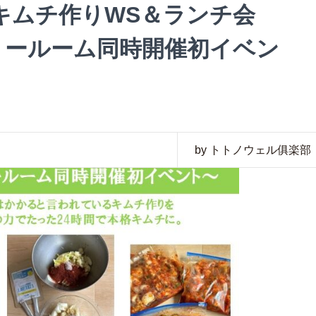
簡単キムチ作りWS＆ランチ会
ョールーム同時開催初イベン
by トトノウェル俱楽部