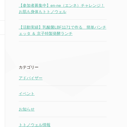
【参加者募集中】en-ne（エンネ）チャレンジ！
お肌も身体もトトノウェル
【活動実績】乳酸菌LBF1171で作る 簡単パンチ
ェッタ ＆ 京子特製発酵ランチ
カテゴリー
アドバイザー
イベント
お知らせ
トトノウェル情報