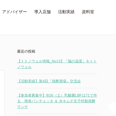
アドバイザー
導入店舗
活動実績
資料室
最近の投稿
【トトノウェル情報_No13】『脳の温度』をトト
ノウェル
【活動実績】第4回『発酵酒場』交流会
【参加者募集中】9/26（土）乳酸菌LBF1171で作
る 簡単パンチェッタ ＆ 水キムチ京子特製発酵
ランチ