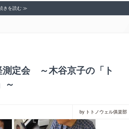
続きを読む ≫
経測定会 ～木谷京子の「ト
」～
by トトノウェル俱楽部