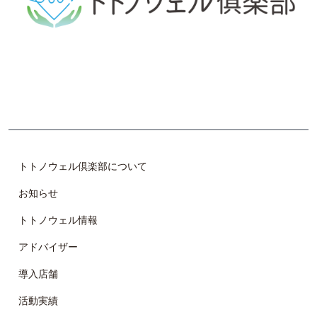
体の不調（自律神経の乱れ）の原因や改善手段について学
び、 自らで整調し、仲間と共に楽しみながら、 美しく健や
かで魅力的な体作りを目指します。
トトノウェル倶楽部について
お知らせ
トトノウェル情報
アドバイザー
導入店舗
活動実績