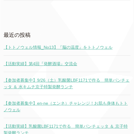
最近の投稿
【トトノウェル情報_No13】『脳の温度』をトトノウェル
【活動実績】第4回『発酵酒場』交流会
【参加者募集中】9/26（土）乳酸菌LBF1171で作る 簡単パンチェ
ッタ ＆ 水キムチ京子特製発酵ランチ
【参加者募集中】en-ne（エンネ）チャレンジ！お肌も身体もトト
ノウェル
【活動実績】乳酸菌LBF1171で作る 簡単パンチェッタ ＆ 京子特
製発酵ランチ