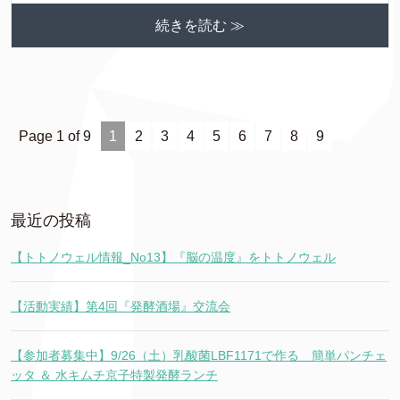
続きを読む ≫
Page 1 of 9
1
2
3
4
5
6
7
8
9
最近の投稿
【トトノウェル情報_No13】『脳の温度』をトトノウェル
【活動実績】第4回『発酵酒場』交流会
【参加者募集中】9/26（土）乳酸菌LBF1171で作る 簡単パンチェ
ッタ ＆ 水キムチ京子特製発酵ランチ