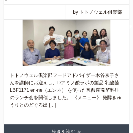
by トトノウェル俱楽部
トトノウェル倶楽部フードアドバイザー木谷京子さ
んを講師にお迎えし、Dアミノ酸ラボの製品 乳酸菌
LBF1171 en-ne（エンネ） を使った乳酸菌発酵料理
のランチ会を開催しました。 《メニュー》 発酵きゅ
うりとのどぐろ出 […]
続きを読む ≫