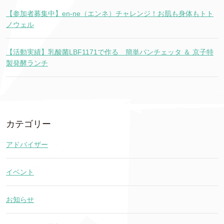
【参加者募集中】en-ne（エンネ）チャレンジ！お肌も身体もトト
ノウェル
【活動実績】乳酸菌LBF1171で作る 簡単パンチェッタ ＆ 京子特
製発酵ランチ
カテゴリー
アドバイザー
イベント
お知らせ