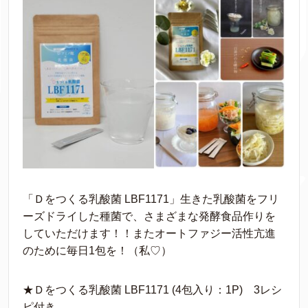
「Ｄをつくる乳酸菌 LBF1171」生きた乳酸菌をフリ
ーズドライした種菌で、さまざまな発酵食品作りを
していただけます！！またオートファジー活性亢進
のために毎日1包を！（私♡）
★Ｄをつくる乳酸菌 LBF1171 (4包入り：1P) 3レシ
ピ付き