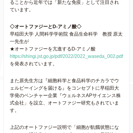
ることから近年では「新たな免疫」として注目され
ています。
◇オートファジーとD-アミノ酸◇
早稲田大学 人間科学学術院 食品生命科学 教授 原太
一先生が
★オートファジーを亢進するD-アミノ酸
https://shingi.jst.go.jp/pdf/2022/2022_waseda_002.pdf
を発表されています。
また原先生方は『細胞科学と食品科学のチカラでウ
ェルビーイングを届ける』をコンセプトに早稲田大
学発のベンチャー企業『ウェルネスAPサイエンス株
式会社」を設立、オートファジー研究もされていま
す。
上記のオートファジー説明で「細胞が飢餓状態にな