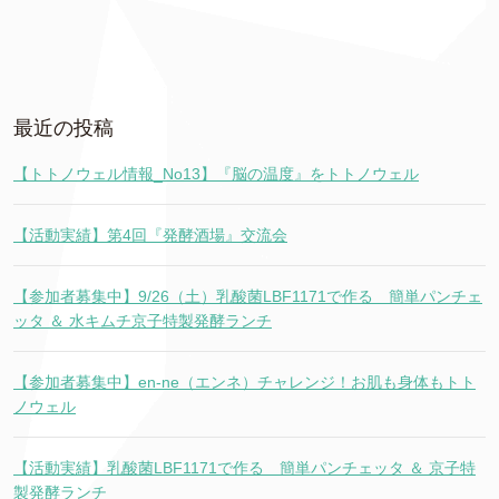
最近の投稿
【トトノウェル情報_No13】『脳の温度』をトトノウェル
【活動実績】第4回『発酵酒場』交流会
【参加者募集中】9/26（土）乳酸菌LBF1171で作る 簡単パンチェ
ッタ ＆ 水キムチ京子特製発酵ランチ
【参加者募集中】en-ne（エンネ）チャレンジ！お肌も身体もトト
ノウェル
【活動実績】乳酸菌LBF1171で作る 簡単パンチェッタ ＆ 京子特
製発酵ランチ