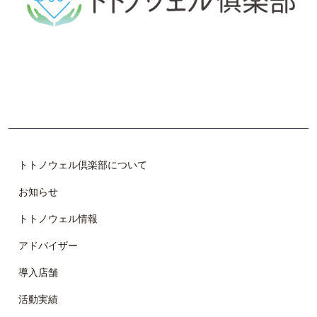
体の不調（自律神経の乱れ）の原因や改善手段について学
び、 自らで整調し、仲間と共に楽しみながら、 美しく健や
かで魅力的な体作りを目指します。
トトノウェル倶楽部について
お知らせ
トトノウェル情報
アドバイザー
導入店舗
活動実績