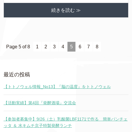
続きを読む ≫
Page 5 of 8
1
2
3
4
5
6
7
8
最近の投稿
【トトノウェル情報_No13】『脳の温度』をトトノウェル
【活動実績】第4回『発酵酒場』交流会
【参加者募集中】9/26（土）乳酸菌LBF1171で作る 簡単パンチェ
ッタ ＆ 水キムチ京子特製発酵ランチ