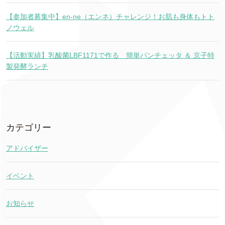
【参加者募集中】en-ne（エンネ）チャレンジ！お肌も身体もトト
ノウェル
【活動実績】乳酸菌LBF1171で作る 簡単パンチェッタ ＆ 京子特
製発酵ランチ
カテゴリー
アドバイザー
イベント
お知らせ