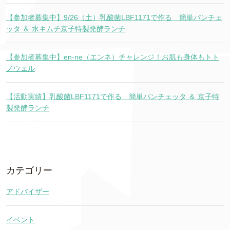
【参加者募集中】9/26（土）乳酸菌LBF1171で作る 簡単パンチェ
ッタ ＆ 水キムチ京子特製発酵ランチ
【参加者募集中】en-ne（エンネ）チャレンジ！お肌も身体もトト
ノウェル
【活動実績】乳酸菌LBF1171で作る 簡単パンチェッタ ＆ 京子特
製発酵ランチ
カテゴリー
アドバイザー
イベント