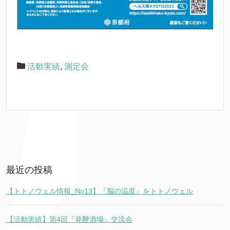
活動実績
,
測定会
最近の投稿
【トトノウェル情報_No13】『脳の温度』をトトノウェル
【活動実績】第4回『発酵酒場』交流会