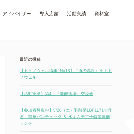
アドバイザー
導入店舗
活動実績
資料室
最近の投稿
【トトノウェル情報_No13】『脳の温度』をトト
ノウェル
【活動実績】第4回『発酵酒場』交流会
【参加者募集中】9/26（土）乳酸菌LBF1171で作
る 簡単パンチェッタ ＆ 水キムチ京子特製発酵
ランチ