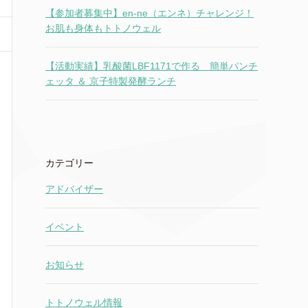
【参加者募集中】en-ne（エンネ）チャレンジ！
お肌も身体もトトノウェル
【活動実績】乳酸菌LBF1171で作る 簡単パンチ
ェッタ ＆ 京子特製発酵ランチ
カテゴリー
アドバイザー
イベント
お知らせ
トトノウェル情報