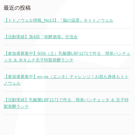
最近の投稿
【トトノウェル情報_No13】『脳の温度』をトトノウェル
【活動実績】第4回『発酵酒場』交流会
【参加者募集中】9/26（土）乳酸菌LBF1171で作る 簡単パンチェ
ッタ ＆ 水キムチ京子特製発酵ランチ
【参加者募集中】en-ne（エンネ）チャレンジ！お肌も身体もトト
ノウェル
【活動実績】乳酸菌LBF1171で作る 簡単パンチェッタ ＆ 京子特
製発酵ランチ