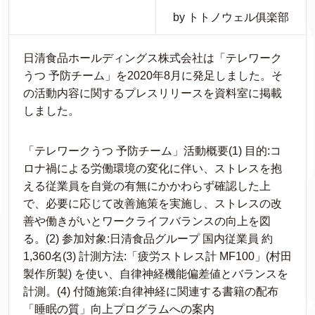
by トトノウェル俱楽部
日清食品ホールディングス株式会社は「テレワーク
うつ 予防チーム」を2020年8月に発足しました。そ
の活動内容に関するプレスリリースを資料室に掲載
しました。
「テレワークうつ 予防チーム」活動概要(1) 目的:コ
ロナ禍による労働環境の変化に伴い、ストレスを抱
える従業員を自覚の有無にかかわらず確認した上
で、必要に応じて改善施策を実施し、ストレスの改
善や働きがいとワークライフバランスの向上を図
る。(2) 参加対象:日清食品グループ 国内従業員 約
1,360名(3) 計測方法:「疲労ストレス計 MF100」(村田
製作所製) を使い、自律神経機能偏差値とバランスを
計測。(4) 付随施策:自律神経に関連する書籍の配布
「睡眠の質」向上プログラムへの案内