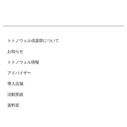
び、 自らで整調し、仲間と共に楽しみながら、 美しく健や
かで魅力的な体作りを目指します。
トトノウェル倶楽部について
お知らせ
トトノウェル情報
アドバイザー
導入店舗
活動実績
資料室